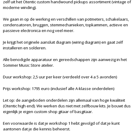
zelf uit het Otentic custom handwound pickups assortiment (vintage of
moderne winding).
We gaan in op de werking en verschillen van potmeters, schakelaars,
condensatoren, bruggen, stemmechanieken, topkammen, actieve en
passieve electronica en nog veel meer.
Je krijgt het originele aansluit diagram (wiring diagram) en gaat zelf
installeren en solderen.
Alle benodigde apparatuur en gereedschappen zijn aanwezig in het
Sommer Music Store atelier.
Duur workshop: 2,5 uur per keer (verdeeld over 4 a 5 avonden)
Prijs workshop: 1795 euro (inclusief alle A-klasse onderdelen)
Let op: de aangeboden onderdelen zijn allemaal van hoge kwaliteit
(Otentic high end). We werken dus niet met zelfbouw kits. Je bouwt dus
eigenlijk je eigen custom shop gitaar of basgitaar.
Een voorwaarde is dat je workshop 1 hebt gevolgd of dat je kunt
aantonen dat je die kennis beheerst.