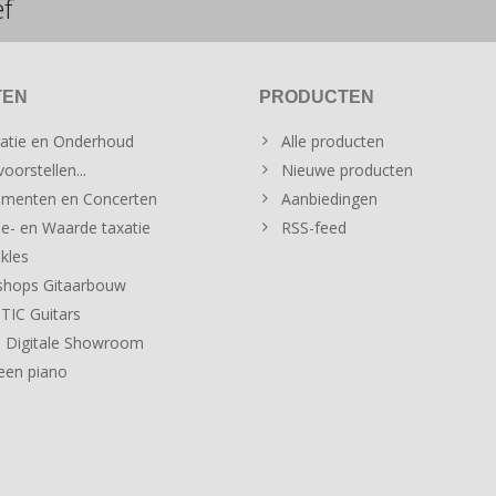
ef
TEN
PRODUCTEN
atie en Onderhoud
Alle producten
oorstellen...
Nieuwe producten
menten en Concerten
Aanbiedingen
e- en Waarde taxatie
RSS-feed
kles
hops Gitaarbouw
IC Guitars
 Digitale Showroom
een piano