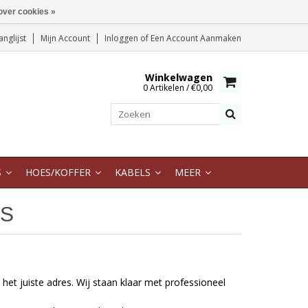
over cookies »
anglijst
Mijn Account
Inloggen
of
Een Account Aanmaken
Winkelwagen
0 Artikelen / €0,00
S
HOES/KOFFER
KABELS
MEER
DS
et juiste adres. Wij staan klaar met professioneel