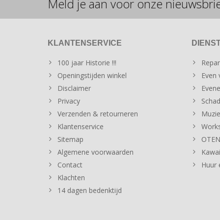
Meld je aan voor onze nieuwsbri
KLANTENSERVICE
DIENS
100 jaar Historie !!!
Repar
Openingstijden winkel
Even v
Disclaimer
Evene
Privacy
Schad
Verzenden & retourneren
Muzie
Klantenservice
Works
Sitemap
OTENT
Algemene voorwaarden
Kawai
Contact
Huur 
Klachten
14 dagen bedenktijd