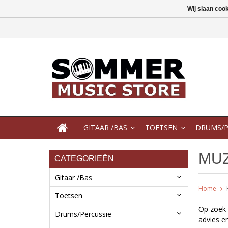
Wij slaan coo
GITAAR /BAS
TOETSEN
DRUMS/P
MUZ
CATEGORIEËN
Gitaar /Bas
Home
Toetsen
Op zoek 
Drums/Percussie
advies e