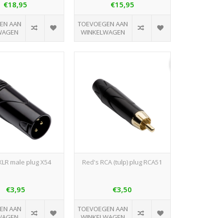
€18,95
€15,95
EN AAN
TOEVOEGEN AAN
WAGEN
WINKELWAGEN
XLR male plug X54
Red's RCA (tulp) plug RCA51
€3,95
€3,50
EN AAN
TOEVOEGEN AAN
WAGEN
WINKELWAGEN