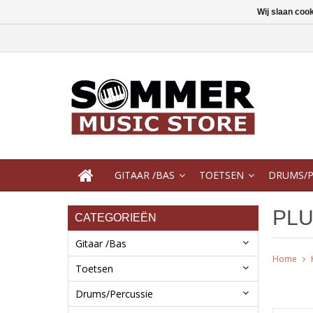
Wij slaan coo
GITAAR /BAS
TOETSEN
DRUMS/P
PL
CATEGORIEËN
Gitaar /Bas
Home
Toetsen
Drums/Percussie