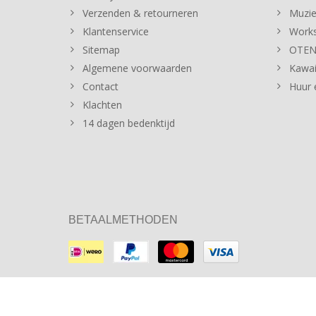
Verzenden & retourneren
Muzie
Klantenservice
Works
Sitemap
OTENT
Algemene voorwaarden
Kawai
Contact
Huur 
Klachten
14 dagen bedenktijd
BETAALMETHODEN
© Copyright 2026 Sommer Music Store Theme by
PSDCenter
-