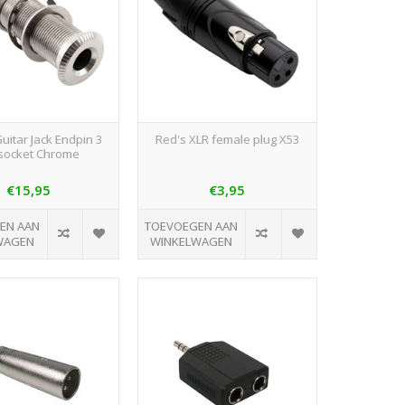
uitar Jack Endpin 3
Red's XLR female plug X53
 socket Chrome
€15,95
€3,95
EN AAN
TOEVOEGEN AAN
WAGEN
WINKELWAGEN