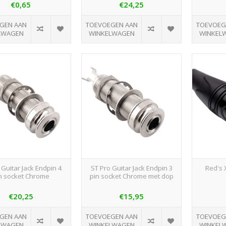
€0,65
€24,25
GEN AAN
TOEVOEGEN AAN
TOEVOEG
LWAGEN
WINKELWAGEN
WINKEL
 Guitar Jack Endpin 4
ST Pro Guitar Jack Endpin 3
Red's 
n socket Chrome
pin socket Chrome met dop
€20,25
€15,95
GEN AAN
TOEVOEGEN AAN
TOEVOEG
LWAGEN
WINKELWAGEN
WINKEL