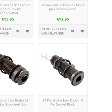
eojack/jack naar 2 x
Stereo Mini Jack M / 2 x Mono
p, 1,5 m, zwart
Jack verloopkabel
erloopkabel
€13,95
€12,95
EN AAN
TOEVOEGEN AAN
WAGEN
WINKELWAGEN
uitar Jack Endpin 3
ST Pro Guitar Jack Endpin 3
cket Black met dop
Pin Socket Black