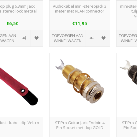
op plug 6,3mm jack
Audiokabel mini-stereojack 3
mini-ster
e stereo lock metaal
meter met REAN connector
tul
v
€6,50
€11,95
GEN AAN
TOEVOEGEN AAN
TOEVOEG
LWAGEN
WINKELWAGEN
WINKEL
usic kabel clip Velcro
ST Pro Guitar Jack Endpin 4
ST Pro G
Pin Socket met dop GOLD
Pin So