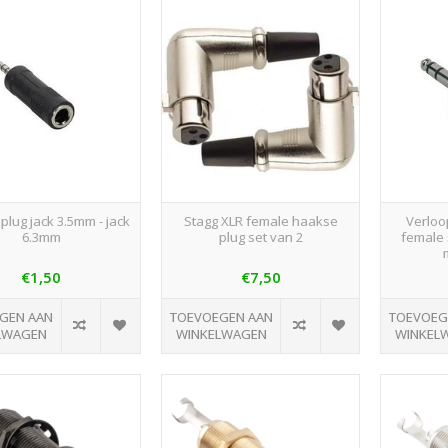
plug jack 3.5mm - jack
Stagg XLR female haakse
Verloop
6.3mm
plug set van 2
female 
€1,50
€7,50
GEN AAN
TOEVOEGEN AAN
TOEVOEG
LWAGEN
WINKELWAGEN
WINKEL