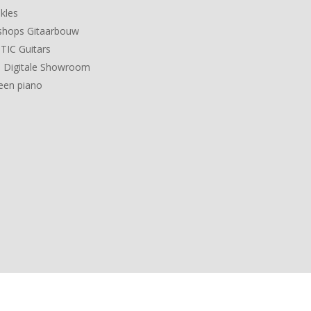
kles
hops Gitaarbouw
IC Guitars
 Digitale Showroom
een piano
 Powered by
Lightspeed