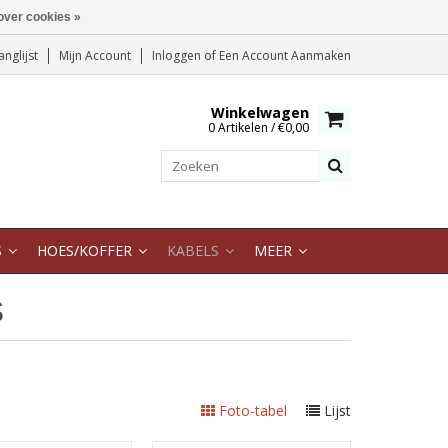
over cookies »
anglijst
Mijn Account
Inloggen
of
Een Account Aanmaken
Winkelwagen
0 Artikelen / €0,00
S
HOES/KOFFER
KABELS
MEER
S
Foto-tabel
Lijst