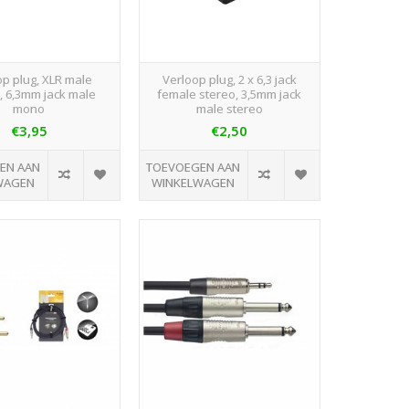
op plug, XLR male
Verloop plug, 2 x 6,3 jack
, 6,3mm jack male
female stereo, 3,5mm jack
mono
male stereo
€3,95
€2,50
EN AAN
TOEVOEGEN AAN
WAGEN
WINKELWAGEN