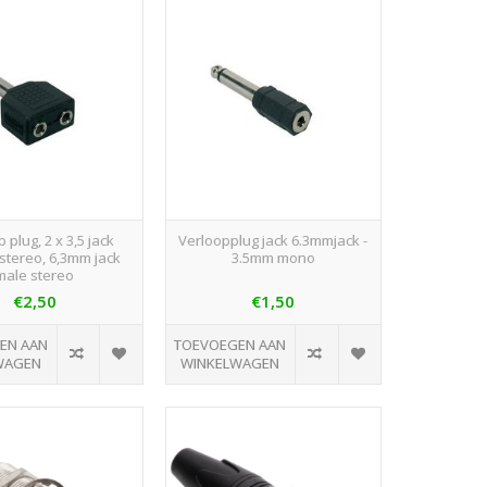
 plug, 2 x 3,5 jack
Verloopplug jack 6.3mmjack -
stereo, 6,3mm jack
3.5mm mono
male stereo
€2,50
€1,50
EN AAN
TOEVOEGEN AAN
WAGEN
WINKELWAGEN