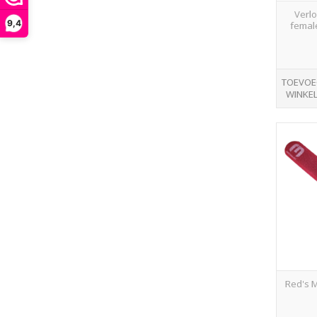
Verlo
9,4
femal
TOEVOE
WINKE
Red's M