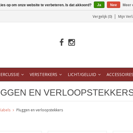
kies op om onze website te verbeteren. Is dat akkoord?
Ja
Nee
Meer 
Vergelijk (0)
Mijn Verl
ERCUSSIE
VERSTERKERS
LICHT/GELUID
ACCESSOIRE
UGGEN EN VERLOOPSTEKKER
Kabels
Pluggen en verloopstekkers