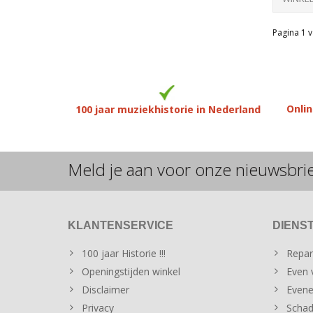
Pagina 1 v
Onlin
100 jaar muziekhistorie in Nederland
Meld je aan voor onze nieuwsbri
KLANTENSERVICE
DIENS
100 jaar Historie !!!
Repar
Openingstijden winkel
Even v
Disclaimer
Evene
Privacy
Schad