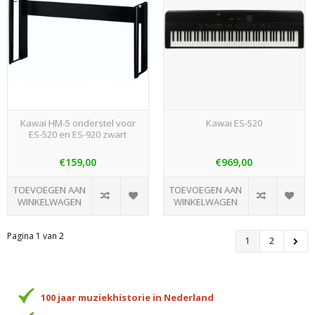
Kawai HM-5 onderstel voor
Kawai ES-520
ES-520 en ES-920 zwart
€159,00
€969,00
TOEVOEGEN AAN
TOEVOEGEN AAN
WINKELWAGEN
WINKELWAGEN
Pagina 1 van 2
1
2
100 jaar muziekhistorie in Nederland