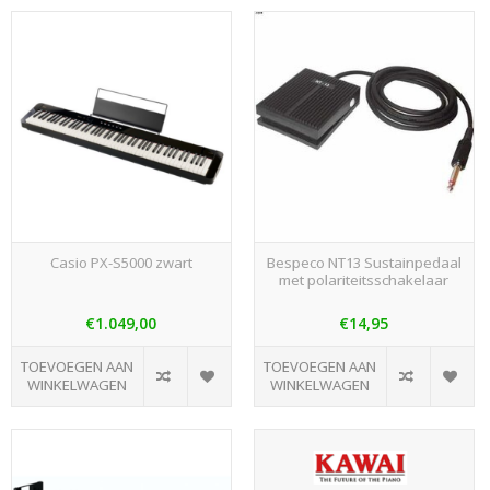
Casio PX-S5000 zwart
Bespeco NT13 Sustainpedaal
met polariteitsschakelaar
€1.049,00
€14,95
TOEVOEGEN AAN
TOEVOEGEN AAN
WINKELWAGEN
WINKELWAGEN