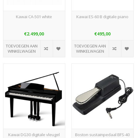
Kawai CA-501 white
Kawai ES-60 B digitale piano
€2.499,00
€495,00
TOEVOEGEN AAN
TOEVOEGEN AAN
WINKELWAGEN
WINKELWAGEN
Kawai DG30 digitale vleugel
Boston sustainpedaal BFS-40