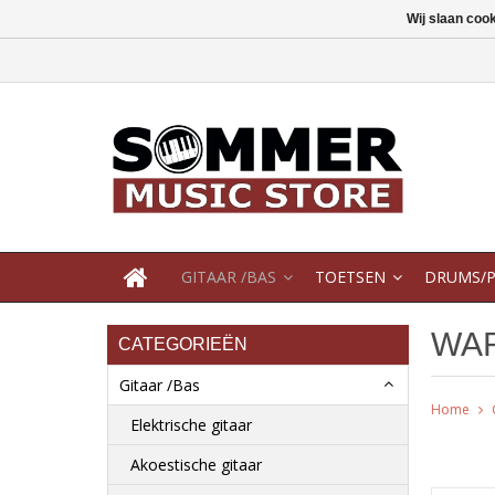
Wij slaan coo
GITAAR /BAS
TOETSEN
DRUMS/P
WAR
CATEGORIEËN
Gitaar /Bas
Home
Elektrische gitaar
Akoestische gitaar