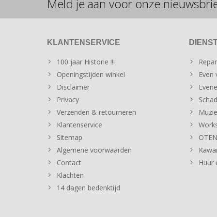
Meld je aan voor onze nieuwsbri
KLANTENSERVICE
DIENS
100 jaar Historie !!!
Repar
Openingstijden winkel
Even v
Disclaimer
Evene
Privacy
Schad
Verzenden & retourneren
Muzie
Klantenservice
Works
Sitemap
OTENT
Algemene voorwaarden
Kawai
Contact
Huur 
Klachten
14 dagen bedenktijd