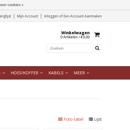
over cookies »
anglijst
Mijn Account
Inloggen
of
Een Account Aanmaken
Winkelwagen
0 Artikelen / €0,00
S
HOES/KOFFER
KABELS
MEER
Foto-tabel
Lijst