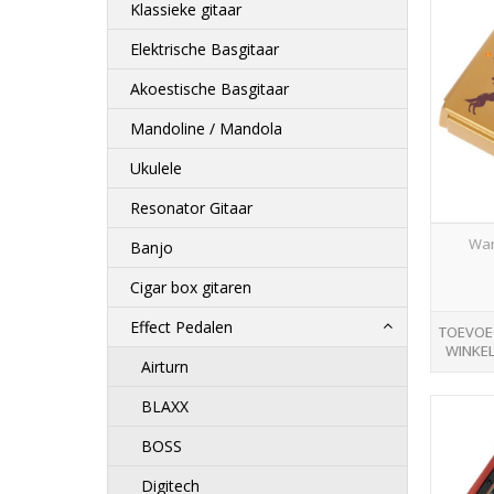
Klassieke gitaar
Elektrische Basgitaar
Akoestische Basgitaar
Mandoline / Mandola
Ukulele
Resonator Gitaar
War
Banjo
Cigar box gitaren
Effect Pedalen
TOEVOE
WINKE
Airturn
BLAXX
BOSS
Digitech