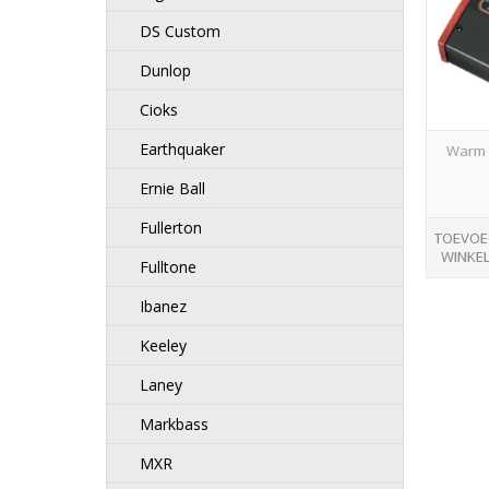
DS Custom
Dunlop
Cioks
Earthquaker
Warm 
Ernie Ball
Fullerton
TOEVOE
WINKE
Fulltone
Ibanez
Keeley
Laney
Markbass
MXR