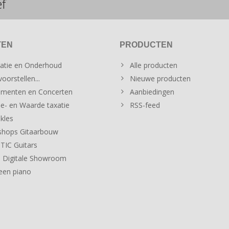
ef
TEN
PRODUCTEN
atie en Onderhoud
Alle producten
oorstellen...
Nieuwe producten
menten en Concerten
Aanbiedingen
e- en Waarde taxatie
RSS-feed
kles
hops Gitaarbouw
IC Guitars
 Digitale Showroom
een piano