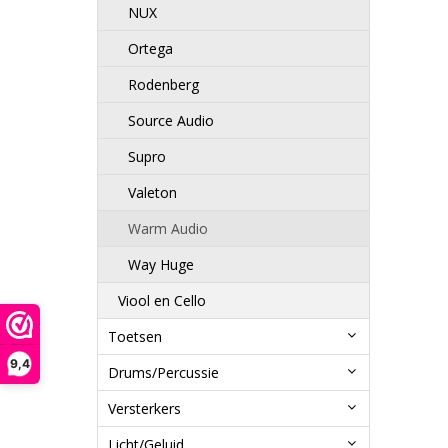
NUX
Ortega
Rodenberg
Source Audio
Supro
Valeton
Warm Audio
Way Huge
Viool en Cello
Toetsen
9,4
Drums/Percussie
Versterkers
Licht/Geluid