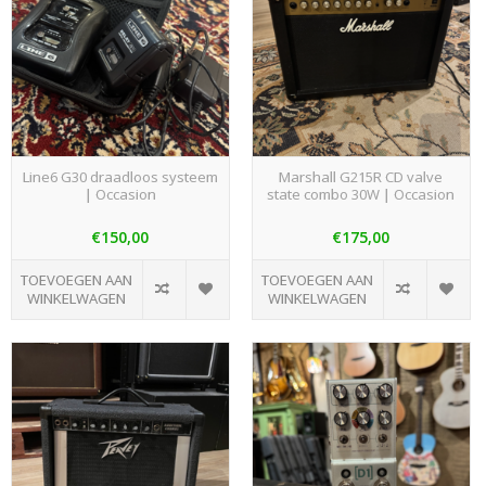
Line6 G30 draadloos systeem
Marshall G215R CD valve
| Occasion
state combo 30W | Occasion
€150,00
€175,00
TOEVOEGEN AAN
TOEVOEGEN AAN
WINKELWAGEN
WINKELWAGEN