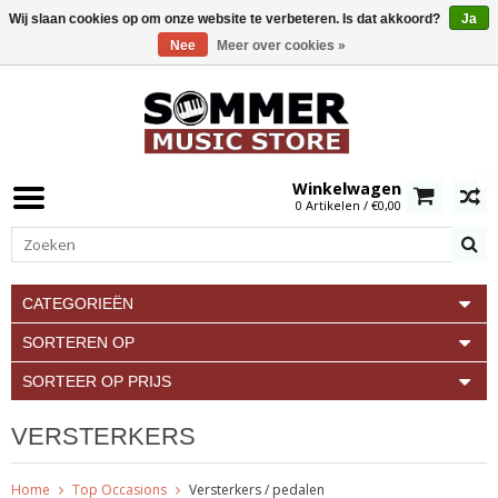
Wij slaan cookies op om onze website te verbeteren. Is dat akkoord?
Ja
Nee
Meer over cookies »
0
Winkelwagen
0 Artikelen / €0,00
CATEGORIEËN
SORTEREN OP
SORTEER OP PRIJS
VERSTERKERS
Home
Top Occasions
Versterkers / pedalen