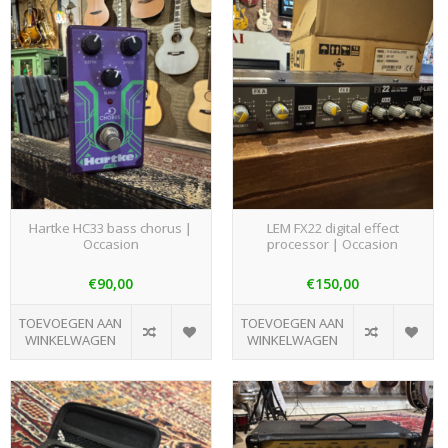
Hartke HC33 bass chorus |
LEM FX22 digital effect
Occasion
processor | Occasion
€90,00
€150,00
TOEVOEGEN AAN
TOEVOEGEN AAN
WINKELWAGEN
WINKELWAGEN