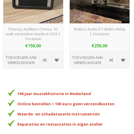
Peavey Audition Chorus 10
Walrus Audio D1 Mako delay
watt versterker made in USA |
| Occasion
Occasion
€150,00
€250,00
TOEVOEGEN AAN
TOEVOEGEN AAN
WINKELWAGEN
WINKELWAGEN
100 jaar muziekhistorie in Nederland
Online bestellen > 100 euro geen verzendkosten
Waarde- en schadetaxatie instrumenten
Reparaties en restauraties in eigen atelier