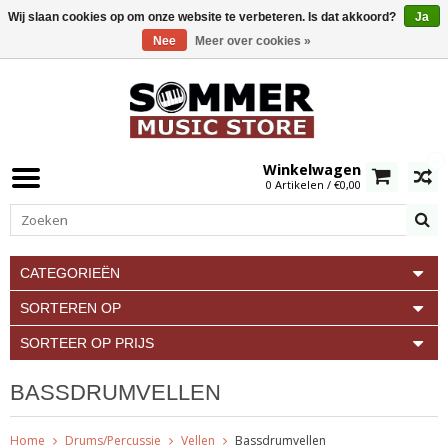
Wij slaan cookies op om onze website te verbeteren. Is dat akkoord?
Ja
Nee
Meer over cookies »
0
Winkelwagen
0 Artikelen / €0,00
CATEGORIEËN
SORTEREN OP
SORTEER OP PRIJS
BASSDRUMVELLEN
Home
Drums/Percussie
Vellen
Bassdrumvellen