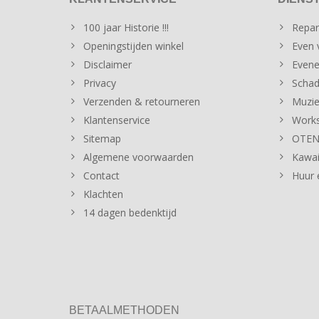
100 jaar Historie !!!
Repar
Openingstijden winkel
Even v
Disclaimer
Evene
Privacy
Schad
Verzenden & retourneren
Muzie
Klantenservice
Works
Sitemap
OTENT
Algemene voorwaarden
Kawai
Contact
Huur 
Klachten
14 dagen bedenktijd
BETAALMETHODEN