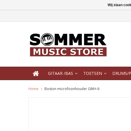
Wij slaan coo
GITAAR /BAS
TOETSEN
DRUMS/P
Home
Boston microfoonhouder GMH-6