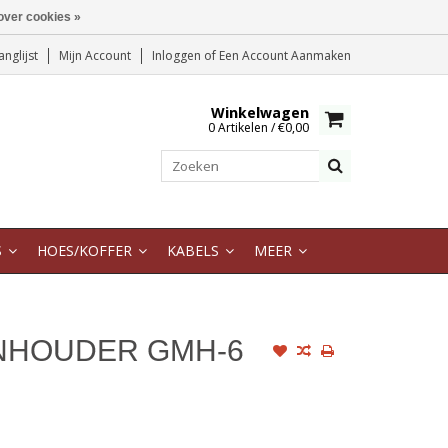
over cookies »
anglijst
Mijn Account
Inloggen
of
Een Account Aanmaken
Winkelwagen
0 Artikelen / €0,00
S
HOES/KOFFER
KABELS
MEER
NHOUDER GMH-6