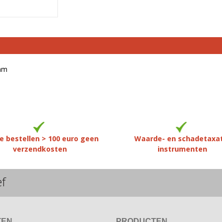
5mm
e bestellen > 100 euro geen
Waarde- en schadetaxa
verzendkosten
instrumenten
ef
TEN
PRODUCTEN