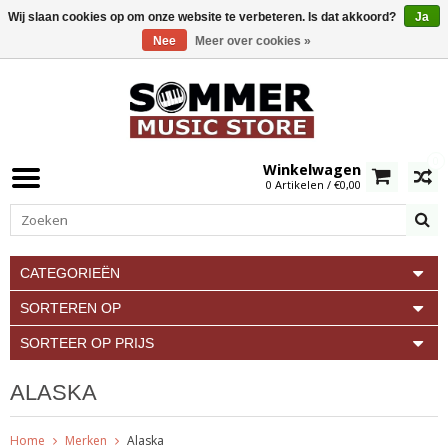
Wij slaan cookies op om onze website te verbeteren. Is dat akkoord?
Ja
Nee
Meer over cookies »
0
Winkelwagen
0 Artikelen / €0,00
CATEGORIEËN
SORTEREN OP
SORTEER OP PRIJS
ALASKA
Home
Merken
Alaska