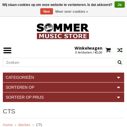
Wij slaan cookies op om onze website te verbeteren. Is dat akkoord?
Ja
Nee
Meer over cookies »
0
Winkelwagen
0 Artikelen / €0,00
CATEGORIEËN
SORTEREN OP
SORTEER OP PRIJS
CTS
Home
Merken
CTS