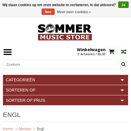
Wij slaan cookies op om onze website te verbeteren. Is dat akkoord?
Ja
Nee
Meer over cookies »
0
Winkelwagen
0 Artikelen / €0,00
CATEGORIEËN
SORTEREN OP
SORTEER OP PRIJS
ENGL
Home
Merken
Engl