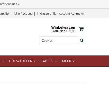
over cookies »
anglijst
Mijn Account
Inloggen
of
Een Account Aanmaken
Winkelwagen
0 Artikelen / €0,00
S
HOES/KOFFER
KABELS
MEER