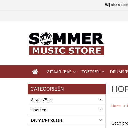
Wij slaan coo
GITAAR /BAS
TOETSEN
DRUMS/P
HÖ
CATEGORIEËN
Gitaar /Bas
Home
Toetsen
Drums/Percussie
Geen pro