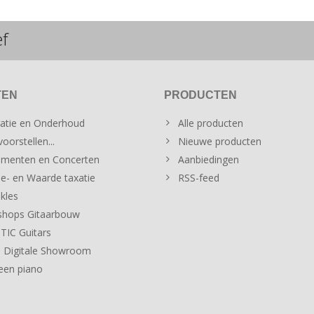
ef
TEN
PRODUCTEN
atie en Onderhoud
Alle producten
oorstellen...
Nieuwe producten
menten en Concerten
Aanbiedingen
e- en Waarde taxatie
RSS-feed
kles
hops Gitaarbouw
IC Guitars
 Digitale Showroom
een piano