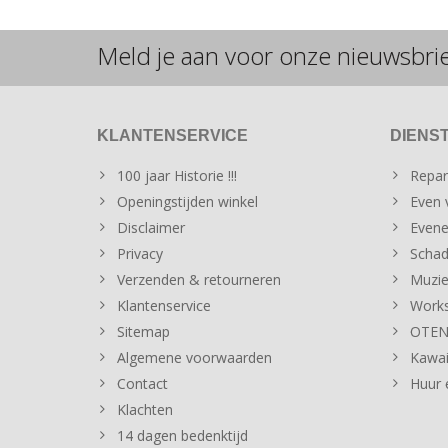
Meld je aan voor onze nieuwsbri
KLANTENSERVICE
DIENS
100 jaar Historie !!!
Repar
Openingstijden winkel
Even v
Disclaimer
Evene
Privacy
Schad
Verzenden & retourneren
Muzie
Klantenservice
Works
Sitemap
OTENT
Algemene voorwaarden
Kawai
Contact
Huur 
Klachten
14 dagen bedenktijd