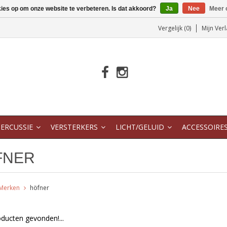
kies op om onze website te verbeteren. Is dat akkoord?
Ja
Nee
Meer 
Vergelijk (0)
Mijn Verl
ERCUSSIE
VERSTERKERS
LICHT/GELUID
ACCESSOIRE
FNER
Merken
höfner
ducten gevonden!...