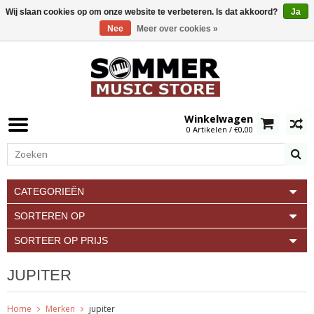
Wij slaan cookies op om onze website te verbeteren. Is dat akkoord?
Ja
Nee
Meer over cookies »
0
Winkelwagen
0 Artikelen / €0,00
CATEGORIEËN
SORTEREN OP
SORTEER OP PRIJS
JUPITER
Home
Merken
jupiter