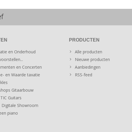
ef
TEN
PRODUCTEN
atie en Onderhoud
Alle producten
oorstellen...
Nieuwe producten
menten en Concerten
Aanbiedingen
e- en Waarde taxatie
RSS-feed
kles
hops Gitaarbouw
IC Guitars
 Digitale Showroom
een piano