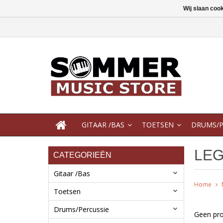
Wij slaan coo
GITAAR /BAS
TOETSEN
DRUMS/P
LE
CATEGORIEËN
Gitaar /Bas
Home
Toetsen
Drums/Percussie
Geen pro