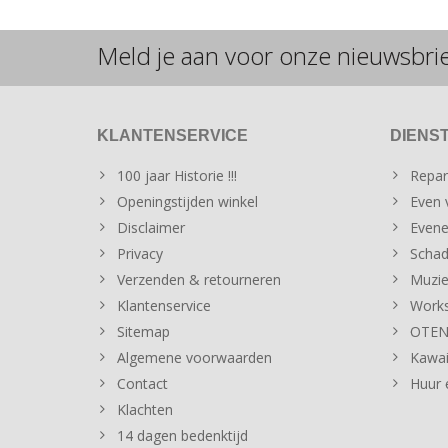
Meld je aan voor onze nieuwsbri
KLANTENSERVICE
DIENS
100 jaar Historie !!!
Repar
Openingstijden winkel
Even v
Disclaimer
Evene
Privacy
Schad
Verzenden & retourneren
Muzie
Klantenservice
Works
Sitemap
OTENT
Algemene voorwaarden
Kawai
Contact
Huur 
Klachten
14 dagen bedenktijd