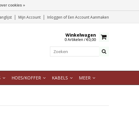
over cookies »
anglijst
Mijn Account
Inloggen
of
Een Account Aanmaken
Winkelwagen
0 Artikelen / €0,00
S
HOES/KOFFER
KABELS
MEER