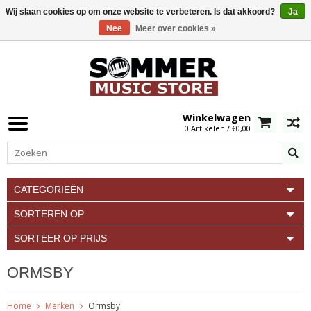
Wij slaan cookies op om onze website te verbeteren. Is dat akkoord?
Ja
Nee
Meer over cookies »
0
Winkelwagen
0 Artikelen / €0,00
CATEGORIEËN
SORTEREN OP
SORTEER OP PRIJS
ORMSBY
Home
Merken
Ormsby