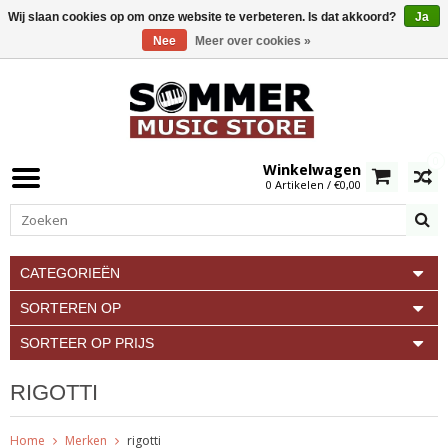
Wij slaan cookies op om onze website te verbeteren. Is dat akkoord?
Ja
Nee
Meer over cookies »
0
Winkelwagen
0 Artikelen / €0,00
CATEGORIEËN
SORTEREN OP
SORTEER OP PRIJS
RIGOTTI
Home
Merken
rigotti