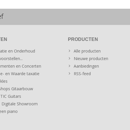
ef
TEN
PRODUCTEN
atie en Onderhoud
Alle producten
oorstellen...
Nieuwe producten
menten en Concerten
Aanbiedingen
e- en Waarde taxatie
RSS-feed
kles
hops Gitaarbouw
IC Guitars
 Digitale Showroom
een piano