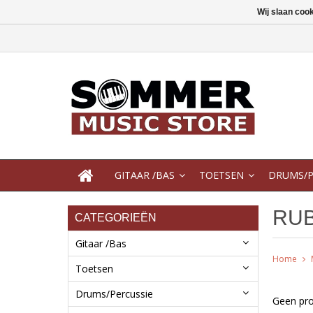
Wij slaan coo
GITAAR /BAS
TOETSEN
DRUMS/P
RUB
CATEGORIEËN
Gitaar /Bas
Home
Toetsen
Drums/Percussie
Geen pro