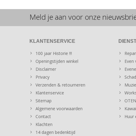
Meld je aan voor onze nieuwsbri
KLANTENSERVICE
DIENS
100 jaar Historie !!!
Repar
Openingstijden winkel
Even v
Disclaimer
Evene
Privacy
Schad
Verzenden & retourneren
Muzie
Klantenservice
Works
Sitemap
OTENT
Algemene voorwaarden
Kawai
Contact
Huur 
Klachten
14 dagen bedenktijd