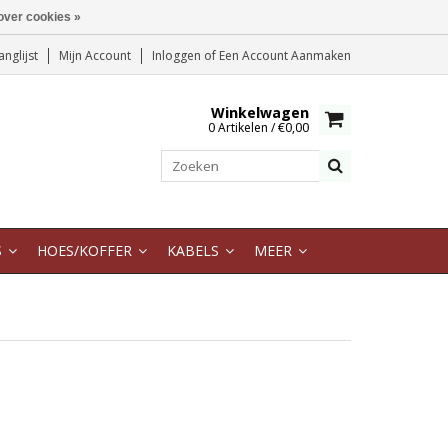
over cookies »
anglijst
Mijn Account
Inloggen
of
Een Account Aanmaken
Winkelwagen
0 Artikelen / €0,00
S
HOES/KOFFER
KABELS
MEER