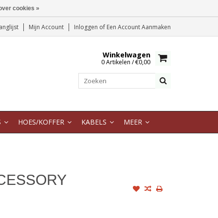
over cookies »
anglijst
Mijn Account
Inloggen
of
Een Account Aanmaken
Winkelwagen
0 Artikelen / €0,00
S
HOES/KOFFER
KABELS
MEER
CCESSORY