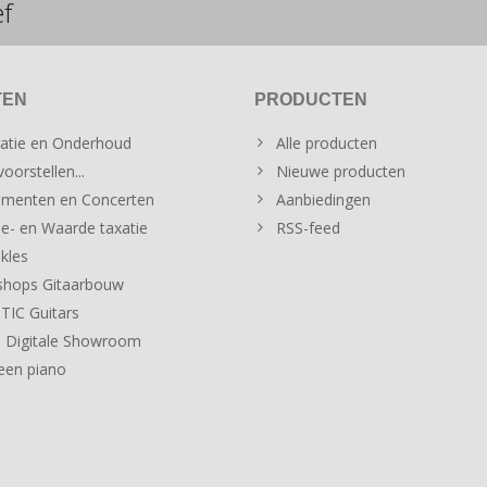
ef
TEN
PRODUCTEN
atie en Onderhoud
Alle producten
oorstellen...
Nieuwe producten
menten en Concerten
Aanbiedingen
e- en Waarde taxatie
RSS-feed
kles
hops Gitaarbouw
IC Guitars
 Digitale Showroom
een piano