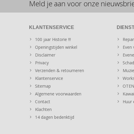
Meld je aan voor onze nieuwsbri
KLANTENSERVICE
DIENS
100 jaar Historie !!!
Repar
Openingstijden winkel
Even v
Disclaimer
Evene
Privacy
Schad
Verzenden & retourneren
Muzie
Klantenservice
Works
Sitemap
OTENT
Algemene voorwaarden
Kawai
Contact
Huur 
Klachten
14 dagen bedenktijd