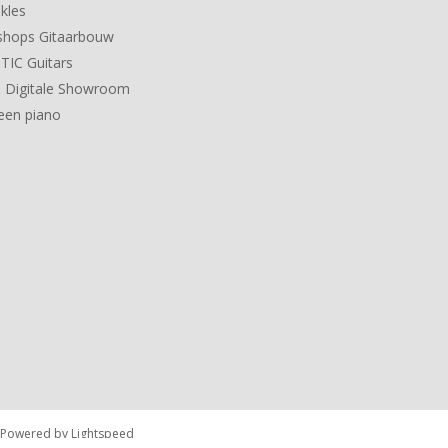
kles
hops Gitaarbouw
IC Guitars
 Digitale Showroom
een piano
 Powered by
Lightspeed