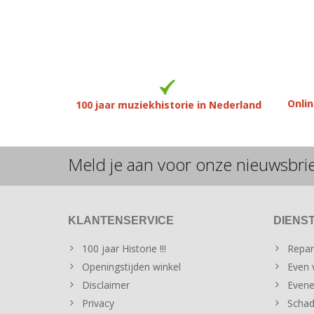
Onlin
100 jaar muziekhistorie in Nederland
Meld je aan voor onze nieuwsbri
KLANTENSERVICE
DIENS
100 jaar Historie !!!
Repar
Openingstijden winkel
Even v
Disclaimer
Evene
Privacy
Schad