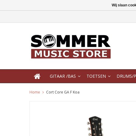
Wij slaan coo
GITAAR /BAS
TOETSEN
DRUMS/P
Home
Cort Core GA F Koa