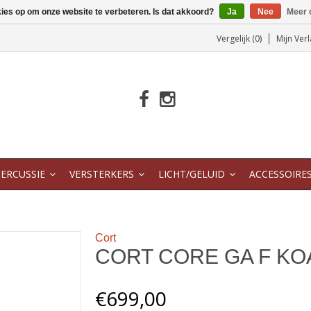
kies op om onze website te verbeteren. Is dat akkoord?
Ja
Nee
Meer 
Vergelijk (0)
Mijn Verl
ERCUSSIE
VERSTERKERS
LICHT/GELUID
ACCESSOIRE
Cort
CORT CORE GA F KO
€699,00