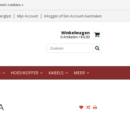
over cookies »
anglijst
Mijn Account
Inloggen
of
Een Account Aanmaken
Winkelwagen
0 Artikelen / €0,00
S
HOES/KOFFER
KABELS
MEER
A