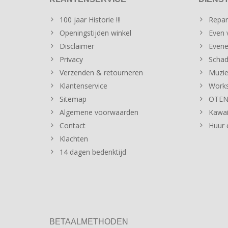
100 jaar Historie !!!
Repar
Openingstijden winkel
Even v
Disclaimer
Evene
Privacy
Schad
Verzenden & retourneren
Muzie
Klantenservice
Works
Sitemap
OTENT
Algemene voorwaarden
Kawai
Contact
Huur 
Klachten
14 dagen bedenktijd
BETAALMETHODEN