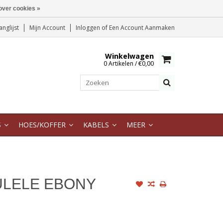
over cookies »
anglijst
Mijn Account
Inloggen
of
Een Account Aanmaken
Winkelwagen
0 Artikelen / €0,00
S
HOES/KOFFER
KABELS
MEER
ULELE EBONY