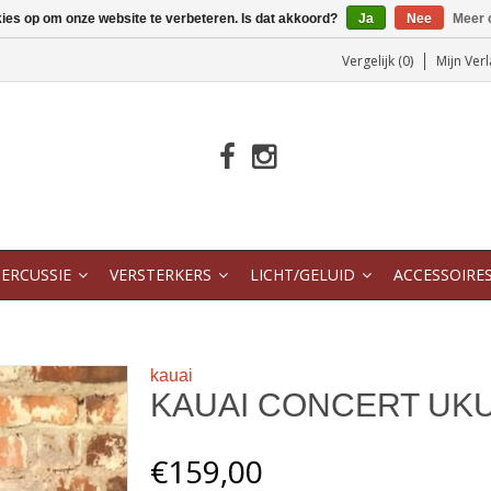
kies op om onze website te verbeteren. Is dat akkoord?
Ja
Nee
Meer 
Vergelijk (0)
Mijn Verl
ERCUSSIE
VERSTERKERS
LICHT/GELUID
ACCESSOIRE
kauai
KAUAI CONCERT UK
€159,00