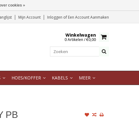
over cookies »
anglijst
Mijn Account
Inloggen
of
Een Account Aanmaken
Winkelwagen
0 Artikelen / €0,00
S
HOES/KOFFER
KABELS
MEER
Y PB