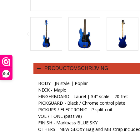
PRODUCTOMSCHRIJVING
9,4
BODY -
JB style | Poplar
NECK -
Maple
FINGERBOARD -
Laurel | 34″ scale – 20-fret
PICKGUARD -
Black / Chrome control plate
PICKUPS / ELECTRONIC - P split-coil
VOL / TONE (passive)
FINISH -
Markbass BLUE SKY
OTHERS -
NEW GLOXY Bag and MB strap include