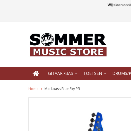
Wij slaan coo
GITAAR /BAS
TOETSEN
DRUMS/P
Home
Markbass Blue Sky PB