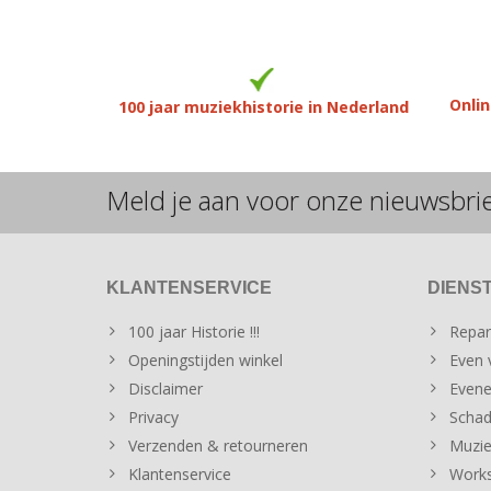
Onlin
100 jaar muziekhistorie in Nederland
Meld je aan voor onze nieuwsbri
KLANTENSERVICE
DIENS
100 jaar Historie !!!
Repar
Openingstijden winkel
Even v
Disclaimer
Evene
Privacy
Schad
Verzenden & retourneren
Muzie
Klantenservice
Works