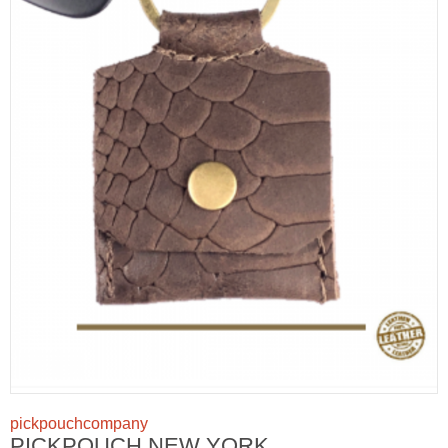
pickpouchcompany
PICKPOUCH NEW YORK