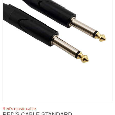
Red's music cable
RED'S CABLE STANDARD