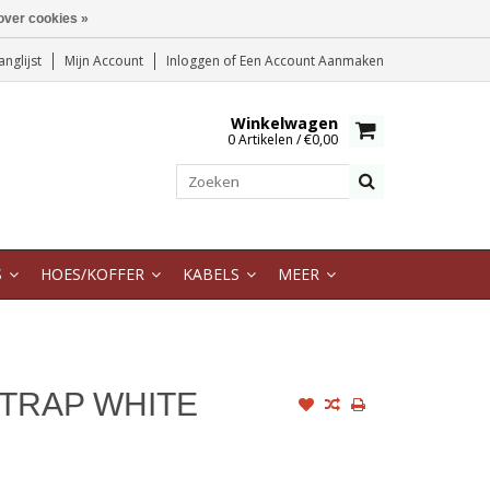
over cookies »
anglijst
Mijn Account
Inloggen
of
Een Account Aanmaken
Winkelwagen
0 Artikelen / €0,00
S
HOES/KOFFER
KABELS
MEER
TRAP WHITE