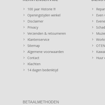
100 jaar Historie !!!
Repar
Openingstijden winkel
Even v
Disclaimer
Evene
Privacy
Schad
Verzenden & retourneren
Muzie
Klantenservice
Works
Sitemap
OTENT
Algemene voorwaarden
Kawai
Contact
Huur 
Klachten
14 dagen bedenktijd
BETAALMETHODEN