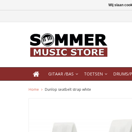
Wij slaan coo
GITAAR /BAS
TOETSEN
DRUMS/P
Home
Dunlop seatbelt strap white