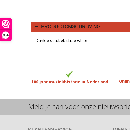
PRODUCTOMSCHRIJVING
9,4
Dunlop seatbelt strap white
Onlin
100 jaar muziekhistorie in Nederland
Meld je aan voor onze nieuwsbri
KLANTENSERVICE
DIENS