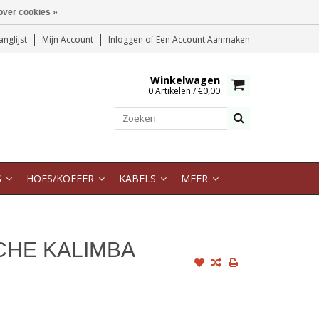
over cookies »
anglijst
Mijn Account
Inloggen
of
Een Account Aanmaken
Winkelwagen
0 Artikelen / €0,00
S
HOES/KOFFER
KABELS
MEER
CHE KALIMBA