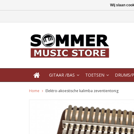
Wij slaan coo
GITAAR /BAS
TOETSEN
DRUMS/P
Home
Elektro-akoestische kalimba zeventientonig