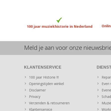
Onlin
100 jaar muziekhistorie in Nederland
Meld je aan voor onze nieuwsbri
KLANTENSERVICE
DIENS
100 jaar Historie !!!
Repar
Openingstijden winkel
Even v
Disclaimer
Evene
Privacy
Schad
Verzenden & retourneren
Muzie
Klantenservice
Works