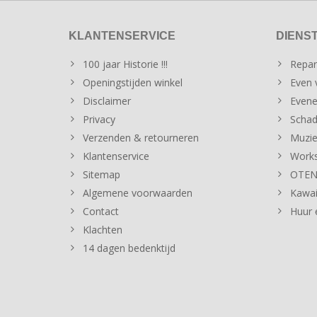
KLANTENSERVICE
DIENS
100 jaar Historie !!!
Repar
Openingstijden winkel
Even v
Disclaimer
Evene
Privacy
Schad
Verzenden & retourneren
Muzie
Klantenservice
Works
Sitemap
OTENT
Algemene voorwaarden
Kawai
Contact
Huur 
Klachten
14 dagen bedenktijd