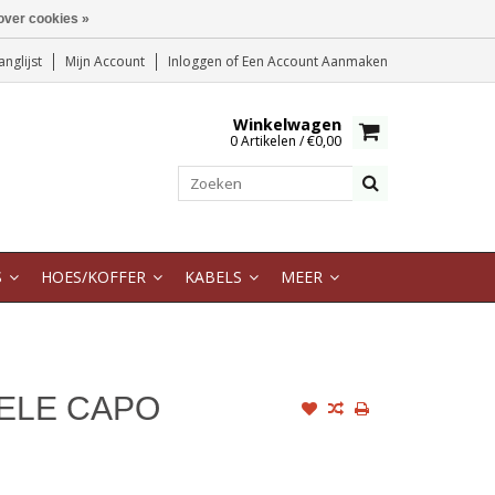
over cookies »
anglijst
Mijn Account
Inloggen
of
Een Account Aanmaken
Winkelwagen
0 Artikelen / €0,00
S
HOES/KOFFER
KABELS
MEER
ELE CAPO