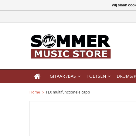
Wij slaan coo
GITAAR /BAS
TOETSEN
DRUMS/P
Home
FLX multifunctionele capo