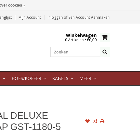
over cookies »
anglijst
Mijn Account
Inloggen
of
Een Account Aanmaken
Winkelwagen
0 Artikelen / €0,00
S
HOES/KOFFER
KABELS
MEER
AL DELUXE
P GST-1180-5