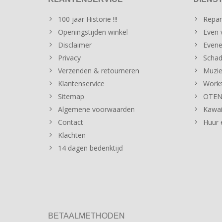
100 jaar Historie !!!
Repar
Openingstijden winkel
Even v
Disclaimer
Evene
Privacy
Schad
Verzenden & retourneren
Muzie
Klantenservice
Works
Sitemap
OTENT
Algemene voorwaarden
Kawai
Contact
Huur 
Klachten
14 dagen bedenktijd
BETAALMETHODEN