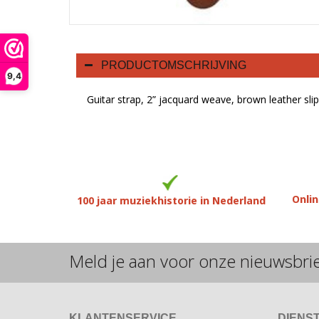
PRODUCTOMSCHRIJVING
9,4
Guitar strap, 2” jacquard weave, brown leather sli
Onlin
100 jaar muziekhistorie in Nederland
Meld je aan voor onze nieuwsbri
KLANTENSERVICE
DIENS