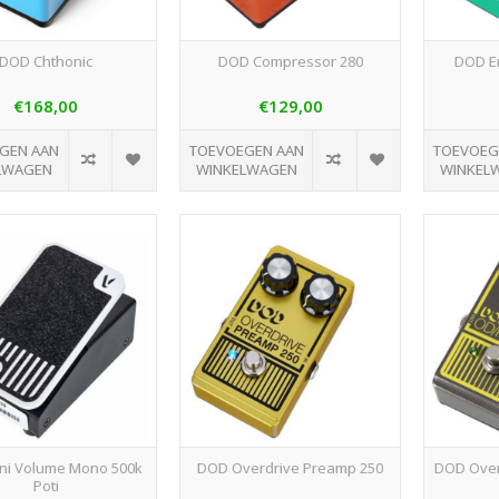
DOD Chthonic
DOD Compressor 280
DOD En
€168,00
€129,00
GEN AAN
TOEVOEGEN AAN
TOEVOEG
LWAGEN
WINKELWAGEN
WINKEL
ni Volume Mono 500k
DOD Overdrive Preamp 250
DOD Over
Poti