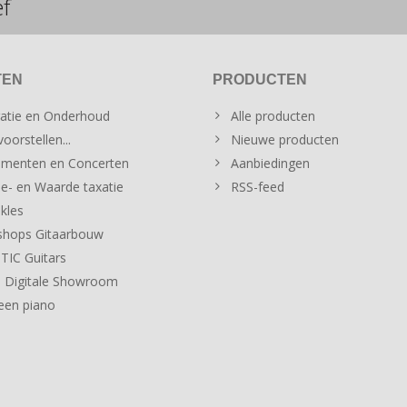
ef
TEN
PRODUCTEN
atie en Onderhoud
Alle producten
oorstellen...
Nieuwe producten
menten en Concerten
Aanbiedingen
e- en Waarde taxatie
RSS-feed
kles
hops Gitaarbouw
IC Guitars
 Digitale Showroom
een piano