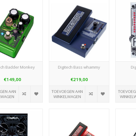
tech Badder Monkey
Digitech Bass whammy
Di
€149,00
€219,00
GEN AAN
TOEVOEGEN AAN
TOEVOEG
LWAGEN
WINKELWAGEN
WINKEL