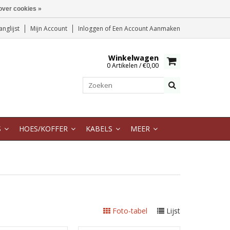
over cookies »
anglijst
Mijn Account
Inloggen
of
Een Account Aanmaken
Winkelwagen
0 Artikelen / €0,00
S
HOES/KOFFER
KABELS
MEER
Foto-tabel
Lijst