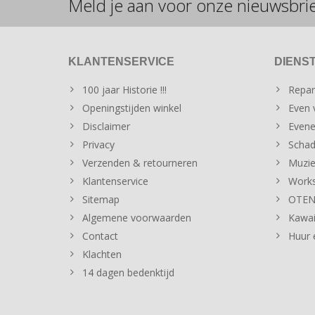
Meld je aan voor onze nieuwsbri
KLANTENSERVICE
DIENS
100 jaar Historie !!!
Repar
Openingstijden winkel
Even v
Disclaimer
Evene
Privacy
Schad
Verzenden & retourneren
Muzie
Klantenservice
Works
Sitemap
OTENT
Algemene voorwaarden
Kawai
Contact
Huur 
Klachten
14 dagen bedenktijd