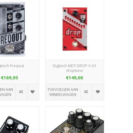
gitech Freqout
Digitech MDT DROP-V-01
droptune
€169,95
€149,00
EN AAN
TOEVOEGEN AAN
WAGEN
WINKELWAGEN