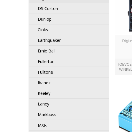
DS Custom
Dunlop
Cioks
Earthquaker
Digit
Ernie Ball
Fullerton
TOEVOE
WINKE
Fulltone
Ibanez
Keeley
Laney
Markbass
MXR