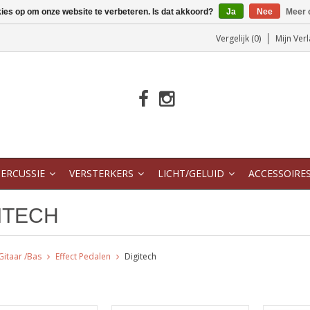
kies op om onze website te verbeteren. Is dat akkoord?
Ja
Nee
Meer 
Vergelijk (0)
Mijn Verl
ERCUSSIE
VERSTERKERS
LICHT/GELUID
ACCESSOIRE
ITECH
Gitaar /Bas
Effect Pedalen
Digitech