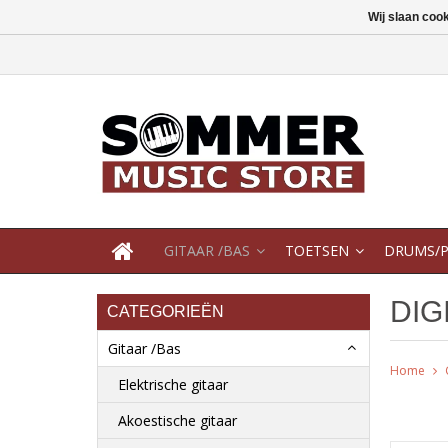
Wij slaan coo
GITAAR /BAS
TOETSEN
DRUMS/P
DIG
CATEGORIEËN
Gitaar /Bas
Home
Elektrische gitaar
Akoestische gitaar