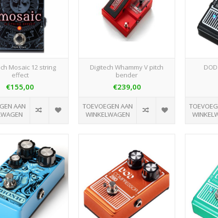
ech Mosaic 12 string
Digitech Whammy V pitch
DOD 
effect
bender
€155,00
€239,00
GEN AAN
TOEVOEGEN AAN
TOEVOEG
LWAGEN
WINKELWAGEN
WINKEL