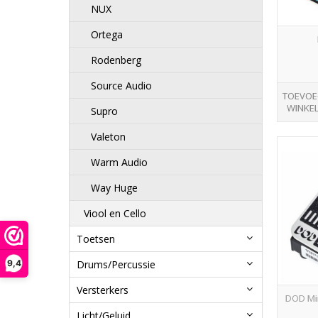
NUX
Ortega
Rodenberg
Source Audio
TOEVOE
WINKE
Supro
Valeton
Warm Audio
Way Huge
Viool en Cello
Toetsen
9,4
Drums/Percussie
Versterkers
DOD Mi
Licht/Geluid