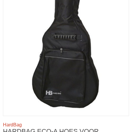
HardBag
HARDBAG ECO-A HOES VOOR