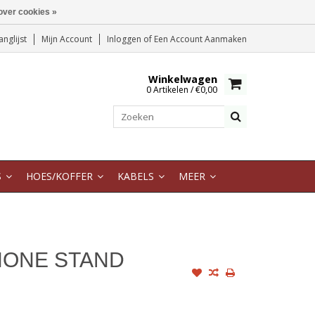
over cookies »
anglijst
Mijn Account
Inloggen
of
Een Account Aanmaken
Winkelwagen
0 Artikelen / €0,00
S
HOES/KOFFER
KABELS
MEER
HONE STAND