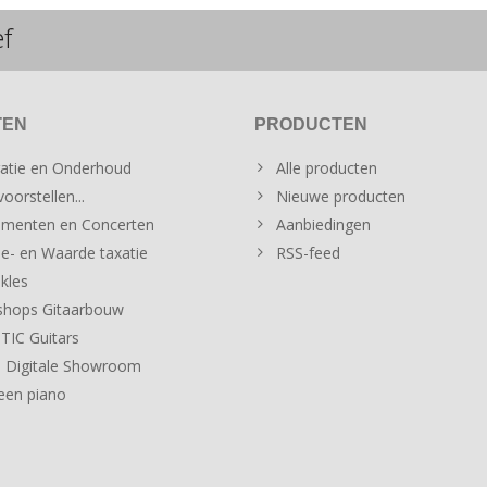
ef
TEN
PRODUCTEN
atie en Onderhoud
Alle producten
oorstellen...
Nieuwe producten
menten en Concerten
Aanbiedingen
e- en Waarde taxatie
RSS-feed
kles
hops Gitaarbouw
IC Guitars
 Digitale Showroom
een piano