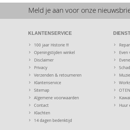
Meld je aan voor onze nieuwsbri
KLANTENSERVICE
DIENS
100 jaar Historie !!!
Repar
Openingstijden winkel
Even v
Disclaimer
Evene
Privacy
Schad
Verzenden & retourneren
Muzie
Klantenservice
Works
Sitemap
OTENT
Algemene voorwaarden
Kawai
Contact
Huur 
Klachten
14 dagen bedenktijd