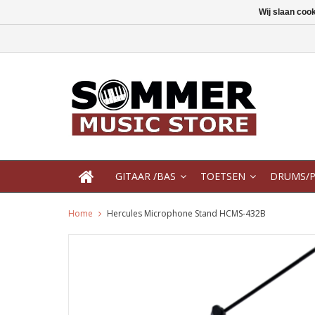
Wij slaan coo
GITAAR /BAS
TOETSEN
DRUMS/P
Home
Hercules Microphone Stand HCMS-432B