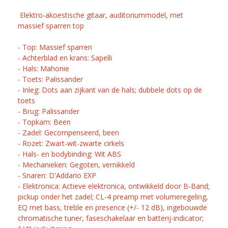
Elektro-akoestische gitaar, auditoriummodel, met
massief sparren top
- Top: Massief sparren
- Achterblad en krans: Sapelli
- Hals: Mahonie
- Toets: Palissander
- Inleg: Dots aan zijkant van de hals; dubbele dots op de
toets
- Brug: Palissander
- Topkam: Been
- Zadel: Gecompenseerd, been
- Rozet: Zwart-wit-zwarte cirkels
- Hals- en bodybinding: Wit ABS
- Mechanieken: Gegoten, vernikkeld
- Snaren: D'Addario EXP
- Elektronica: Actieve elektronica, ontwikkeld door B-Band;
pickup onder het zadel; CL-4 preamp met volumeregeling,
EQ met bass, treble en presence (+/- 12 dB), ingebouwde
chromatische tuner, faseschakelaar en batterij-indicator;