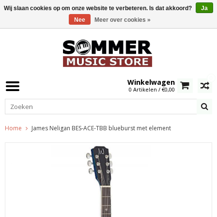
Wij slaan cookies op om onze website te verbeteren. Is dat akkoord?
Ja
Nee
Meer over cookies »
0
Winkelwagen
0 Artikelen / €0,00
Home
James Neligan BES-ACE-TBB blueburst met element