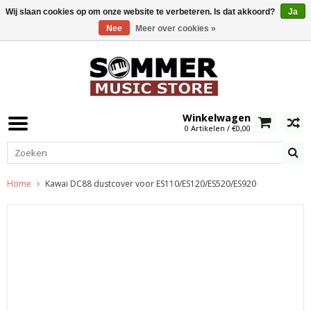
Wij slaan cookies op om onze website te verbeteren. Is dat akkoord?
Ja
Nee
Meer over cookies »
0
Winkelwagen
0 Artikelen / €0,00
Home
Kawai DC88 dustcover voor ES110/ES120/ES520/ES920