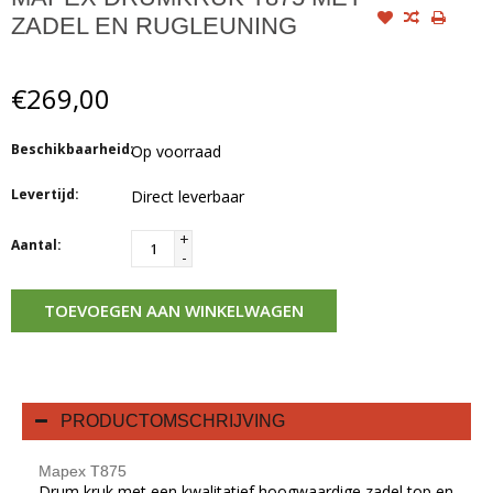
ZADEL EN RUGLEUNING
€269,00
Beschikbaarheid:
Op voorraad
Levertijd:
Direct leverbaar
+
Aantal:
-
TOEVOEGEN AAN WINKELWAGEN
PRODUCTOMSCHRIJVING
Mapex T875
Drum kruk met een kwalitatief hoogwaardige zadel top en