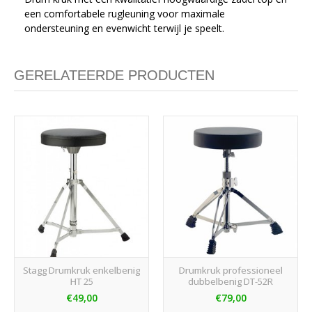
een comfortabele rugleuning voor maximale
ondersteuning en evenwicht terwijl je speelt.
GERELATEERDE PRODUCTEN
Stagg Drumkruk enkelbenig
Drumkruk professioneel
HT 25
dubbelbenig DT-52R
€49,00
€79,00