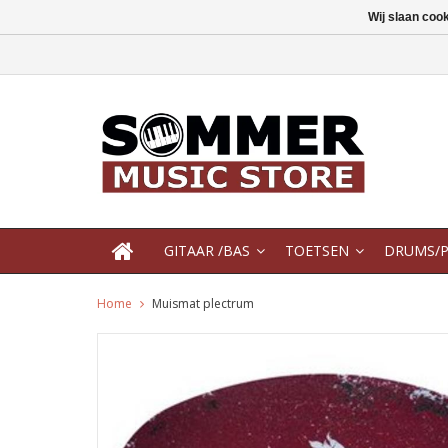
Wij slaan coo
GITAAR /BAS
TOETSEN
DRUMS/P
Home
Muismat plectrum