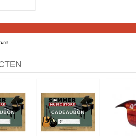
rum!
CTEN