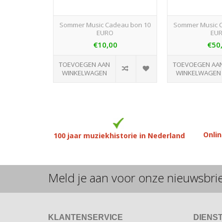
Sommer Music Cadeau bon 10
Sommer Music 
EURO
EU
€10,00
€50
TOEVOEGEN AAN
TOEVOEGEN AA
WINKELWAGEN
WINKELWAGEN
Onlin
100 jaar muziekhistorie in Nederland
Meld je aan voor onze nieuwsbri
KLANTENSERVICE
DIENS