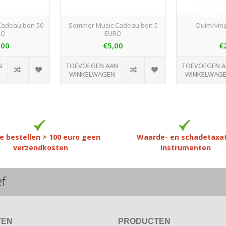
Cadeau bon 50
Sommer Music Cadeau bon 5
Duim/ving
RO
EURO
,00
€5,00
€
N
TOEVOEGEN AAN
TOEVOEGEN 
WINKELWAGEN
WINKELWAG
e bestellen > 100 euro geen
Waarde- en schadetaxa
verzendkosten
instrumenten
ef
TEN
PRODUCTEN