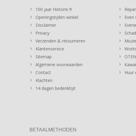
100 jaar Historie !!!
Repar
Openingstijden winkel
Even v
Disclaimer
Evene
Privacy
Schad
Verzenden & retourneren
Muzie
Klantenservice
Works
Sitemap
OTENT
Algemene voorwaarden
Kawai
Contact
Huur 
Klachten
14 dagen bedenktijd
BETAALMETHODEN