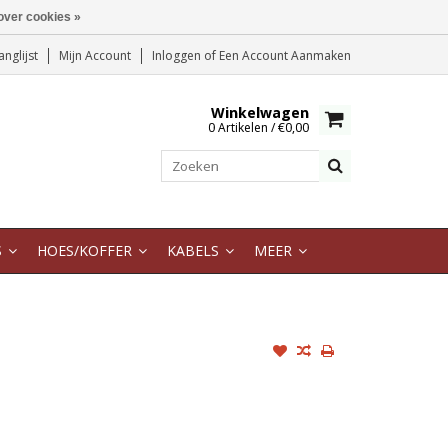
over cookies »
anglijst
Mijn Account
Inloggen
of
Een Account Aanmaken
Winkelwagen
0 Artikelen / €0,00
S
HOES/KOFFER
KABELS
MEER