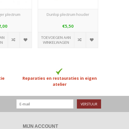
er plectrum
Dunlop plectrum houder
Boston ple
2,00
€5,50
AAN
TOEVOEGEN AAN
TOEVOEGEN
EN
WINKELWAGEN
WINKELWA
tie
Reparaties en restauraties in eigen
atelier
VERSTUUR
MIJN ACCOUNT