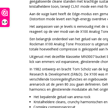
geëgaliseerde cleane standen met krachtige sustai
kristalheldere toon, terwijl CLN1 mode een mid-fo
Aan de vuige kant heeft de Edge-modus een gemati
Distortion mode levert een high-energy overdrive e
9,4
Het aanpassen van je levels is eenvoudig met de 
reageert op de vier modi van de X100 Analog Tone P
Een belangrijk onderdeel van het geluid van de or
Rockman X100 Analog Tone Processor is uitgerust m
totale hoeveelheid compressie is gekoppeld aan h
Uitgerust met dezelfde klassieke MN3007 bucket br
lick van emmers vol expansieve, glinsterende cho
In 1982 ontwierp en bracht Tom Scholz van de leg
Research & Development (SR&D). De X100 was me
verschillende toonregelingfuncties en ingebouwde 
arenarock uit de jaren 80 zou gaan definiëren. G
harmonics en glinsterende modulatie als het origi
Het bepalende geluid van arena rock
Kristalheldere cleans, crunchy harmonischen en g
Complex compressiecircuit