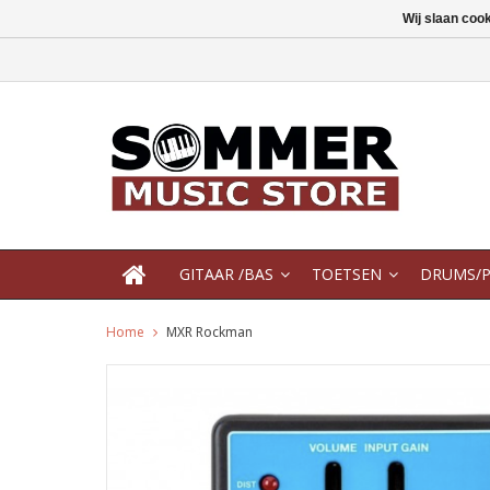
Wij slaan coo
GITAAR /BAS
TOETSEN
DRUMS/P
Home
MXR Rockman