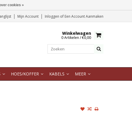
over cookies »
anglijst
Mijn Account
Inloggen
of
Een Account Aanmaken
Winkelwagen
0 Artikelen / €0,00
S
HOES/KOFFER
KABELS
MEER