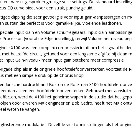
n en twee uitgesproken gruizige vuile settings. De standaard instelli
cus EQ curve biedt voor een strak, punchy geluid.
gde clipping die zeer gevoelig is voor input gain-aanpassingen en m
n sustain die perfect is voor gemakkelijke, vloeiende leadtonen.
speciale Input Gain en Volume schuifregelaars. Input Gain-aanpassin
rocessor. (vooral de Edge-instelling), terwijl Volume het niveau bepa
iginele X100 was een complex compressiecircuit om het signaal helde
et hetzelfde circuit, getuned voor een langzame afgifte bij clean mo
et Input Gain-niveau - meer input gain betekent meer compressie.
igade chip als in de originele hoofdtelefoonversterker, voorziet de
rus met een simpele druk op de Chorus knop.
endarische hardrockband Boston de Rockman X100 hoofdtelefoonverster
er dan alleen een hoofdtelefoonversterker! Gebouwd met aansluit
effecten, werd de X100 het geheime wapen in de studio dat het gepoli
eholpen door ervaren MXR engineer en Bob Cedro, heeft het MXR ontw
neel weten te vangen.
linsterende modulatie - Dezelfde vier tooninstellingen als het origin