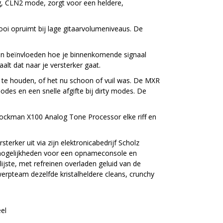
ng, CLN2 mode, zorgt voor een heldere,
ooi opruimt bij lage gitaarvolumeniveaus. De
gen beïnvloeden hoe je binnenkomende signaal
alt dat naar je versterker gaat.
r te houden, of het nu schoon of vuil was. De MXR
des en een snelle afgifte bij dirty modes. De
 Rockman X100 Analog Tone Processor elke riff en
ker uit via zijn elektronicabedrijf Scholz
mogelijkheden voor een opnameconsole en
jste, met refreinen overladen geluid van de
erpteam dezelfde kristalheldere cleans, crunchy
eel