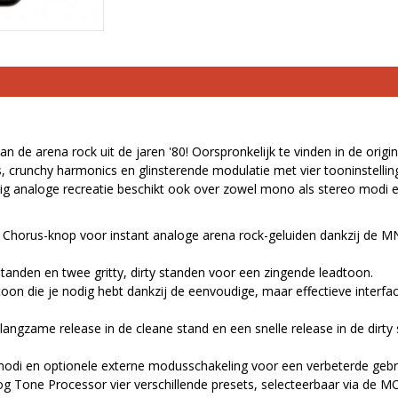
n de arena rock uit de jaren '80! Oorspronkelijk te vinden in de or
, crunchy harmonics en glinsterende modulatie met vier tooninstellinge
ig analoge recreatie beschikt ook over zowel mono als stereo modi 
 Chorus-knop voor instant analoge arena rock-geluiden dankzij de MN
 standen en twee gritty, dirty standen voor een zingende leadtoon.
 toon die je nodig hebt dankzij de eenvoudige, maar effectieve interf
gzame release in de cleane stand en een snelle release in de dirty 
di en optionele externe modusschakeling voor een verbeterde gebru
g Tone Processor vier verschillende presets, selecteerbaar via de MOD