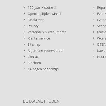
100 jaar Historie !!!
Repar
Openingstijden winkel
Even v
Disclaimer
Evene
Privacy
Schad
Verzenden & retourneren
Muzie
Klantenservice
Works
Sitemap
OTENT
Algemene voorwaarden
Kawai
Contact
Huur 
Klachten
14 dagen bedenktijd
BETAALMETHODEN