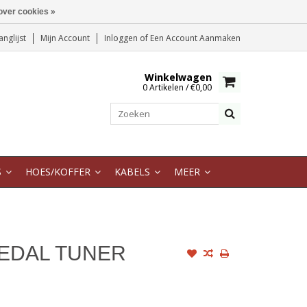
over cookies »
anglijst
Mijn Account
Inloggen
of
Een Account Aanmaken
Winkelwagen
0 Artikelen / €0,00
S
HOES/KOFFER
KABELS
MEER
EDAL TUNER