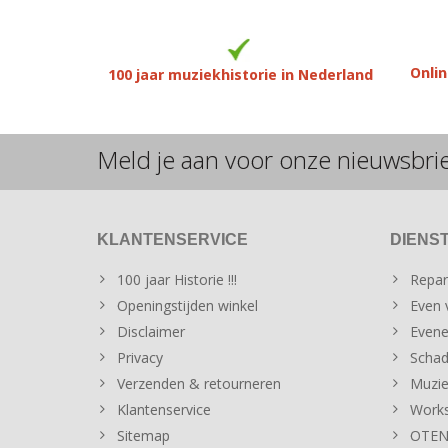
Onlin
100 jaar muziekhistorie in Nederland
Meld je aan voor onze nieuwsbri
KLANTENSERVICE
DIENS
100 jaar Historie !!!
Repar
Openingstijden winkel
Even v
Disclaimer
Evene
Privacy
Schad
Verzenden & retourneren
Muzie
Klantenservice
Works
Sitemap
OTENT