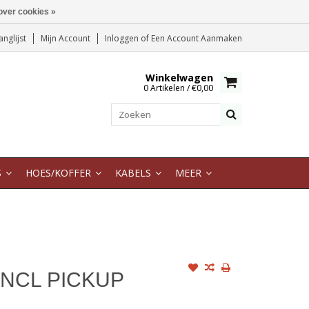
over cookies »
anglijst
Mijn Account
Inloggen
of
Een Account Aanmaken
Winkelwagen
0 Artikelen / €0,00
S
HOES/KOFFER
KABELS
MEER
NCL PICKUP