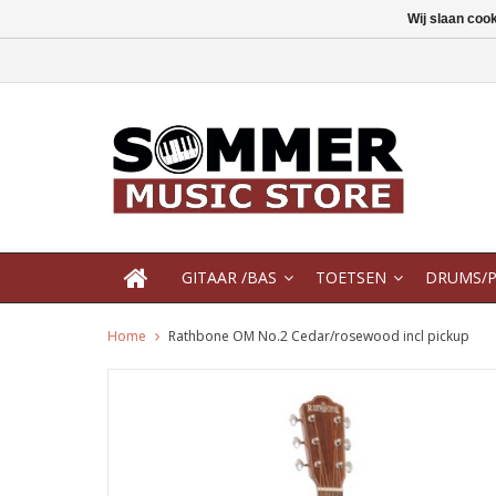
Wij slaan coo
GITAAR /BAS
TOETSEN
DRUMS/P
Home
Rathbone OM No.2 Cedar/rosewood incl pickup