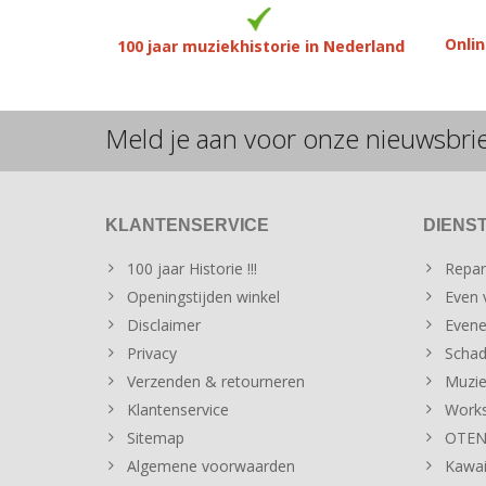
Onlin
100 jaar muziekhistorie in Nederland
Meld je aan voor onze nieuwsbri
KLANTENSERVICE
DIENS
100 jaar Historie !!!
Repar
Openingstijden winkel
Even v
Disclaimer
Evene
Privacy
Schad
Verzenden & retourneren
Muzie
Klantenservice
Works
Sitemap
OTENT
Algemene voorwaarden
Kawai