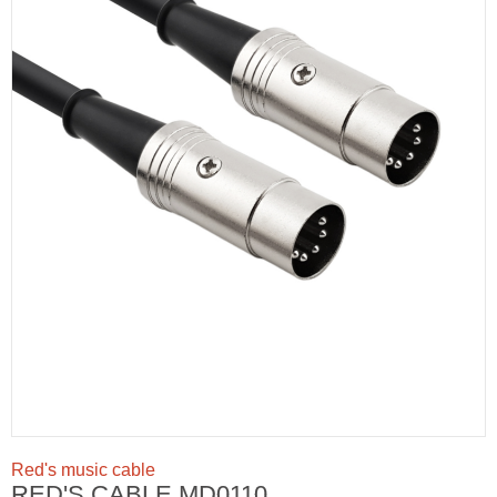
Red's music cable
RED'S CABLE MD0110