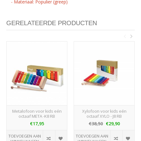
- Materiaal: Populier (greep)
GERELATEERDE PRODUCTEN
Metalofoon voor kids eén
Xylofoon voor kids eén
octaaf META -K8 RB
octaaf XYLO - J8 RB
€17,95
€38,50
€29,90
TOEVOEGEN AAN
TOEVOEGEN AAN