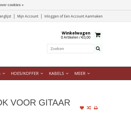
over cookies »
anglijst
Mijn Account
Inloggen
of
Een Account Aanmaken
Winkelwagen
0 Artikelen / €0,00
S
HOES/KOFFER
KABELS
MEER
OK VOOR GITAAR