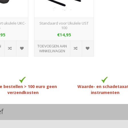
rt ukulele UKC-
Standaard voor Ukulele UST
6
100
,95
€14,95
N
TOEVOEGEN AAN
WINKELWAGEN
e bestellen > 100 euro geen
Waarde- en schadetaxa
verzendkosten
instrumenten
ef