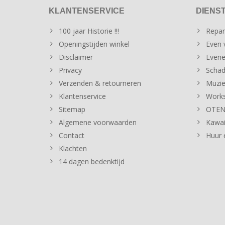
KLANTENSERVICE
DIENS
100 jaar Historie !!!
Repar
Openingstijden winkel
Even v
Disclaimer
Evene
Privacy
Schad
Verzenden & retourneren
Muzie
Klantenservice
Works
Sitemap
OTENT
Algemene voorwaarden
Kawai
Contact
Huur 
Klachten
14 dagen bedenktijd