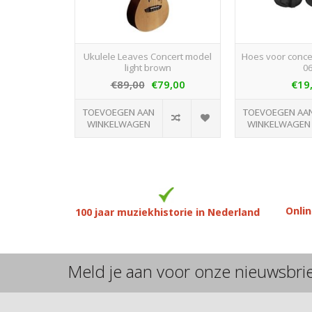
Ukulele Leaves Concert model
Hoes voor conce
light brown
0
€89,00
€79,00
€19
TOEVOEGEN AAN
TOEVOEGEN AA
WINKELWAGEN
WINKELWAGEN
Onlin
100 jaar muziekhistorie in Nederland
Meld je aan voor onze nieuwsbri