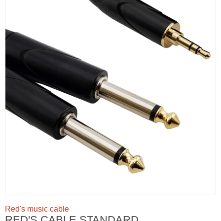
Red's music cable
RED'S CABLE STANDARD