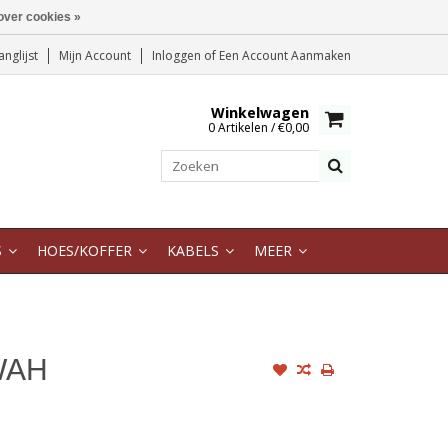
over cookies »
anglijst
Mijn Account
Inloggen
of
Een Account Aanmaken
Winkelwagen
0 Artikelen / €0,00
S
HOES/KOFFER
KABELS
MEER
WAH