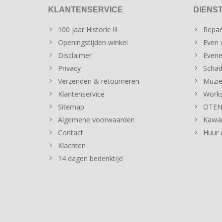
KLANTENSERVICE
DIENS
100 jaar Historie !!!
Repar
Openingstijden winkel
Even v
Disclaimer
Evene
Privacy
Schad
Verzenden & retourneren
Muzie
Klantenservice
Works
Sitemap
OTENT
Algemene voorwaarden
Kawai
Contact
Huur 
Klachten
14 dagen bedenktijd