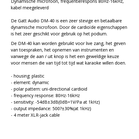
Dynamische microfoon, frequentierespons 80Hz-16kHz,
kabel meegeleverd
De Gatt Audio DM-40 is een zeer stevige en betaalbare
dynamische microfoon. Door de cardioïde eigenschappen
is het zeer geschikt voor gebruik op het podium.
De DM-40 kan worden gebruikt voor live zang, het geven
van toespraken, het opnemen van instrumenten en
vanwege de aan / uit knop is het een geweldige keuze
voor mensen die van tijd tot tijd wat karaoke willen doen.
- housing: plastic
- element: dynamic
- polar pattern: uni-directional cardioid
- frequency response: 80Hz-16kHz
- sensitivity: -54dB±3dB(0dB=1V/Pa at 1kHz)
- output impedance: 500?±30%(at 1kHz)
- 4 meter XLR-jack cable