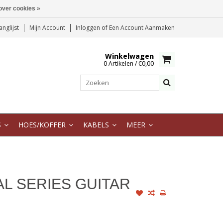
over cookies »
anglijst
Mijn Account
Inloggen
of
Een Account Aanmaken
Winkelwagen
0 Artikelen / €0,00
S
HOES/KOFFER
KABELS
MEER
L SERIES GUITAR