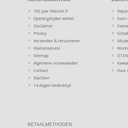
100 jaar Historie !!!
Repar
Openingstijden winkel
Even v
Disclaimer
Evene
Privacy
Schad
Verzenden & retourneren
Muzie
Klantenservice
Works
Sitemap
OTENT
Algemene voorwaarden
Kawai
Contact
Huur 
Klachten
14 dagen bedenktijd
BETAALMETHODEN