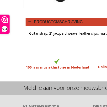
PRODUCTOMSCHRIJVING
9,4
Guitar strap, 2” jacquard weave, leather slips, mult
Onlin
100 jaar muziekhistorie in Nederland
Meld je aan voor onze nieuwsbri
KLANTENSERVICE
DIENS