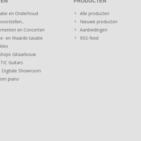
TEN
PRODUCTEN
atie en Onderhoud
Alle producten
oorstellen...
Nieuwe producten
menten en Concerten
Aanbiedingen
e- en Waarde taxatie
RSS-feed
kles
hops Gitaarbouw
IC Guitars
 Digitale Showroom
een piano