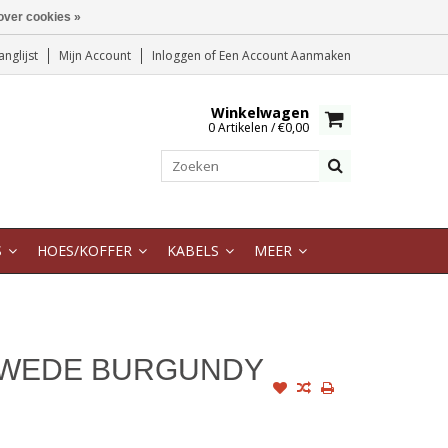
over cookies »
anglijst
Mijn Account
Inloggen
of
Een Account Aanmaken
Winkelwagen
0 Artikelen / €0,00
S
HOES/KOFFER
KABELS
MEER
SWEDE BURGUNDY