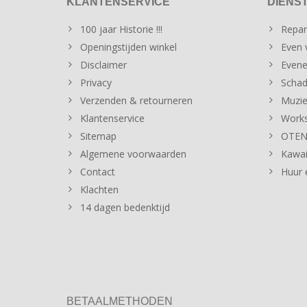
KLANTENSERVICE
DIENS
100 jaar Historie !!!
Repar
Openingstijden winkel
Even v
Disclaimer
Evene
Privacy
Schad
Verzenden & retourneren
Muzie
Klantenservice
Works
Sitemap
OTENT
Algemene voorwaarden
Kawai
Contact
Huur 
Klachten
14 dagen bedenktijd
BETAALMETHODEN