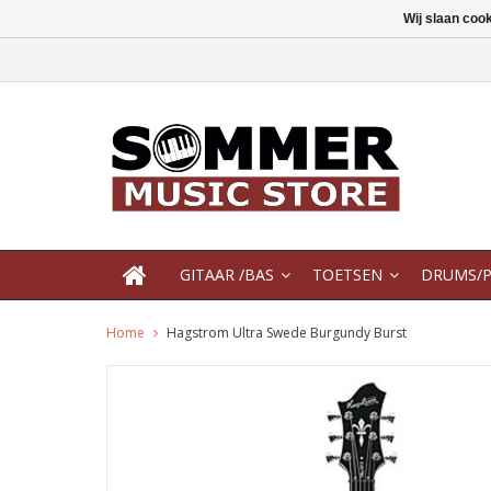
Wij slaan coo
GITAAR /BAS
TOETSEN
DRUMS/P
Home
Hagstrom Ultra Swede Burgundy Burst