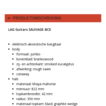
PRODUCTOMSCHRIJVING
LAG Guitars SAUVAGE-BCE
elektrisch-akoestische basgitaar
body
formaat: jumbo
bovenblad: brankowood
zij- en achterkant: smoked eucalyptus
afwerking: rough sawn
cutaway
hals
materiaal: khaya mahonie
mensuur: 822 mm
topkambreedte: 42 mm
radius: 350 mm
materiaal topkam: black graphite wedge