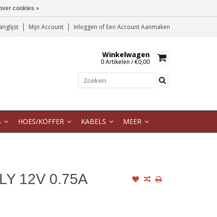
over cookies »
anglijst
Mijn Account
Inloggen
of
Een Account Aanmaken
Winkelwagen
0 Artikelen / €0,00
S
HOES/KOFFER
KABELS
MEER
Y 12V 0.75A