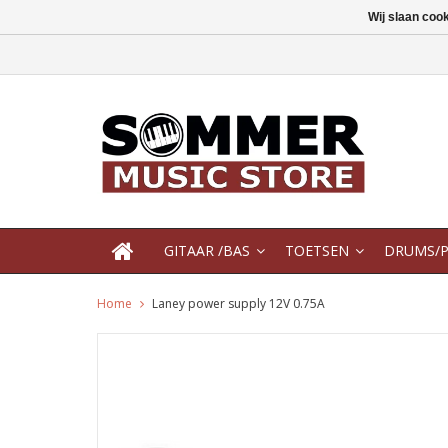
Wij slaan coo
GITAAR /BAS
TOETSEN
DRUMS/P
Home
Laney power supply 12V 0.75A