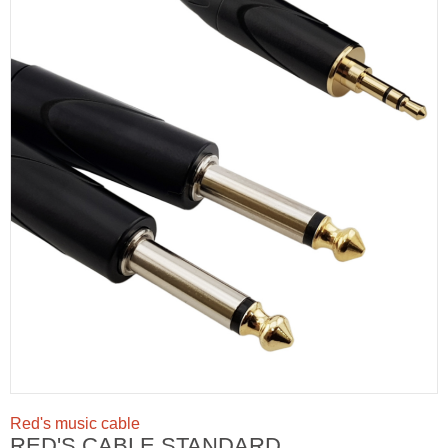
Red's music cable
RED'S CABLE STANDARD