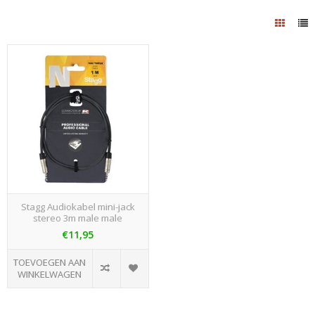
Stagg Audiokabel mini-jack
stereo 3m male male
€11,95
TOEVOEGEN AAN
WINKELWAGEN