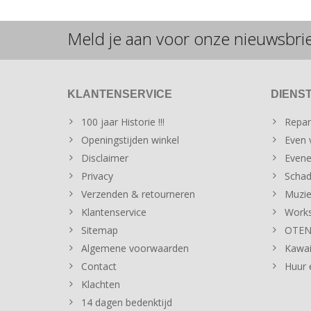
Meld je aan voor onze nieuwsbri
KLANTENSERVICE
DIENS
100 jaar Historie !!!
Repar
Openingstijden winkel
Even v
Disclaimer
Evene
Privacy
Schad
Verzenden & retourneren
Muzie
Klantenservice
Works
Sitemap
OTENT
Algemene voorwaarden
Kawai
Contact
Huur 
Klachten
14 dagen bedenktijd