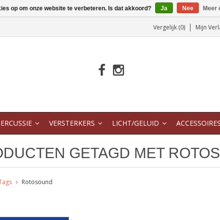
kies op om onze website te verbeteren. Is dat akkoord?
Ja
Nee
Meer 
Vergelijk (0)
Mijn Verl
ERCUSSIE
VERSTERKERS
LICHT/GELUID
ACCESSOIRE
ODUCTEN GETAGD MET ROTO
Tags
Rotosound