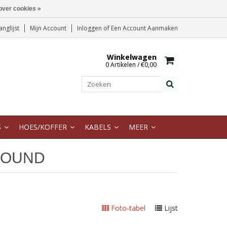
over cookies »
anglijst
Mijn Account
Inloggen
of
Een Account Aanmaken
Winkelwagen
0 Artikelen / €0,00
S
HOES/KOFFER
KABELS
MEER
SOUND
Foto-tabel
Lijst