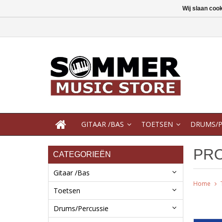
Wij slaan coo
GITAAR /BAS
TOETSEN
DRUMS/P
PR
CATEGORIEËN
Gitaar /Bas
Home
Toetsen
Drums/Percussie