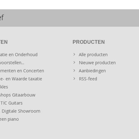
ef
TEN
PRODUCTEN
atie en Onderhoud
Alle producten
oorstellen...
Nieuwe producten
menten en Concerten
Aanbiedingen
e- en Waarde taxatie
RSS-feed
kles
hops Gitaarbouw
IC Guitars
 Digitale Showroom
een piano